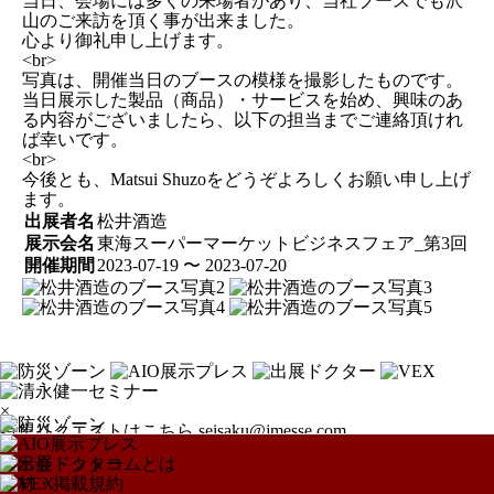
当日、会場には多くの来場者があり、当社ブースでも沢
山のご来訪を頂く事が出来ました。
心より御礼申し上げます。
<br>
写真は、開催当日のブースの模様を撮影したものです。
当日展示した製品（商品）・サービスを始め、興味のあ
る内容がございましたら、以下の担当までご連絡頂けれ
ば幸いです。
<br>
今後とも、Matsui Shuzoをどうぞよろしくお願い申し上げ
ます。
出展者名
松井酒造
展示会名
東海スーパーマーケットビジネスフェア_第3回
開催期間
2023-07-19 〜 2023-07-20
×
特集リクエストはこちら
seisaku@jmesse.com
展示会ドットコムとは
取材・掲載規約