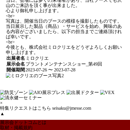
当日、会場には多くの来場者があり、当社ブースでも沢
山のご来訪を頂く事が出来ました。
心より御礼申し上げます。
<br>
写真は、開催当日のブースの模様を撮影したものです。
当日展示した製品（商品）・サービスを始め、興味のあ
る内容がございましたら、以下の担当までご連絡頂けれ
ば幸いです。
<br>
今後とも、株式会社ミロクリエをどうぞよろしくお願い
申し上げます。
出展者名
ミロクリエ
展示会名
プラントメンテナンスショー_第49回
開催期間
2023-07-26 〜 2023-07-28
×
特集リクエストはこちら
seisaku@jmesse.com
▲
展示会ドットコムとは
取材・掲載規約