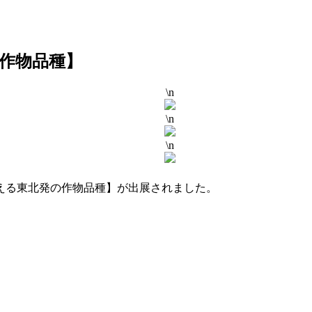
作物品種】
\n
\n
\n
答える東北発の作物品種】が出展されました。