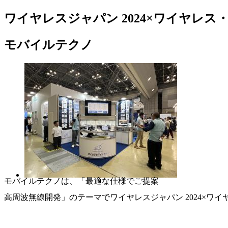
ワイヤレスジャパン 2024×ワイヤレス・
モバイルテクノ
モバイルテクノは、「最適な仕様でご提案
高周波無線開発」のテーマでワイヤレスジャパン 2024×ワイ