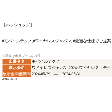
【ハッシュタグ】
#モバイルテクノ,#ワイヤレスジャパン, #最適な仕様でご提案
※写真は出展ブースの様子。
出展者名
モバイルテクノ
展示会名
ワイヤレスジャパン 2024×ワイヤレス・テクノ
展示会開催期間
2024-05-29 ― 2024-05-31
202405120112