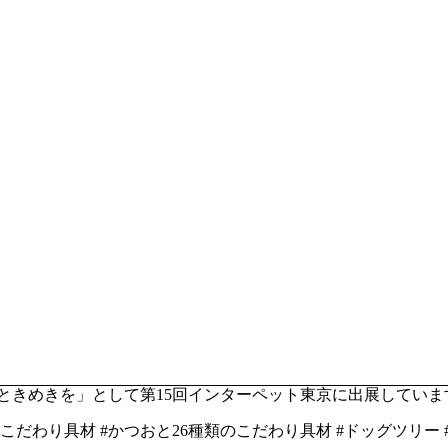
ときめきを」として第15回インターペット東京に出展してい
のこだわり具材 #かつおと26種類のこだわり具材 #ドッグツリー