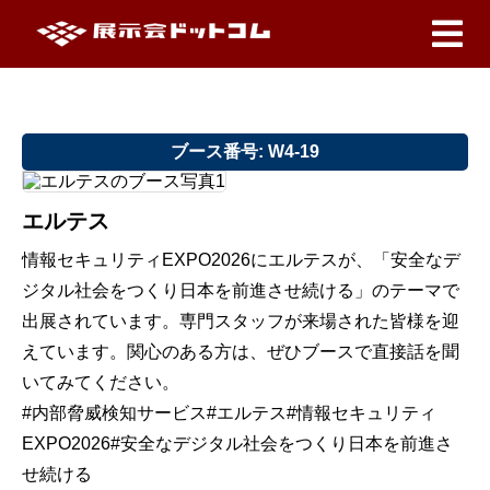
ブース番号: W4-19
エルテス
情報セキュリティEXPO2026にエルテスが、「安全なデ
ジタル社会をつくり日本を前進させ続ける」のテーマで
出展されています。専門スタッフが来場された皆様を迎
えています。関心のある方は、ぜひブースで直接話を聞
いてみてください。
#内部脅威検知サービス#エルテス#情報セキュリティ
EXPO2026#安全なデジタル社会をつくり日本を前進さ
せ続ける