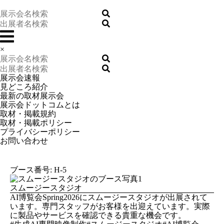
×
展示会速報
見どころ紹介
最新の取材展示会
展示会ドットコムとは
取材・掲載規約
取材・掲載ポリシー
プライバシーポリシー
お問い合わせ
ブース番号: H-5
スムージースタジオ
AI博覧会Spring2026にスムージースタジオが出展されて
います。専門スタッフがお客様を出迎えています。実際
に製品やサービスを確認できる貴重な機会です。