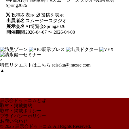
#生成AI専門映像制作#スムージースタジオ#AI博覧会
Spring2026
投稿を表示
投稿を表示
出展者名
スムージースタジオ
展示会名
AI博覧会Spring2026
開催期間
2026-04-07 〜 2026-04-08
×
特集リクエストはこちら
seisaku@jmesse.com
▲
展示会ドットコムとは
取材・掲載規約
取材・掲載ポリシー
プライバシーポリシー
お問い合わせ
© 2025 展示会ドットコム All Rights Reserved.