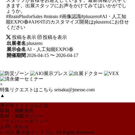
スタッフが皆様をお迎えしています。最新情報が入手で
きます。出展スタッフにお声をかけてみてはいかがでし
ょうか。
#BrainPlusforSales #miraio #画像認識#pluszero#AI・人工知
能EXPO春#AIやITのカスタマイズ開発はpluszeroにお任せ
ください
投稿を表示
投稿を表示
出展者名
pluszero
展示会名
AI・人工知能EXPO春
開催期間
2026-04-15 〜 2026-04-17
×
特集リクエストはこちら
seisaku@jmesse.com
▲
展示会ドットコムとは
取材・掲載規約
取材・掲載ポリシー
プライバシーポリシー
お問い合わせ
© 2025 展示会ドットコム All Rights Reserved.