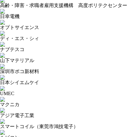
高齢・障害・求職者雇用支援機構 高度ポリテクセンター
日幸電機
オプトサイエンス
ディ・エス・シィ
ナブテスコ
山下マテリアル
深圳市ポコ新材料
日本シイエムケイ
UMEC
マクニカ
アジア電子工業
スマートコイル（東莞市鴻技電子）