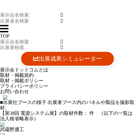
TOP
出展成果シミュレーター
展示会ドットコムとは
取材・掲載規約
取材・掲載ポリシー
プライバシーポリシー
お問い合わせ
■出展社ブースの様子
出展者ブース内のパネルや製品を撮影取
材。
【第38回 電源システム展】の取材件数：
件 （以下の一覧は
法人格省略表示）
武蔵野通工