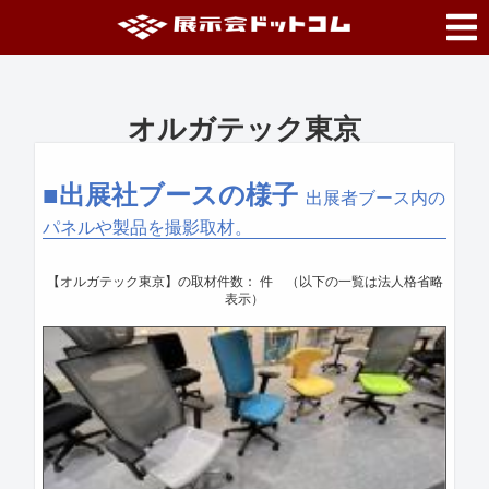
オルガテック東京
■出展社ブースの様子
出展者ブース内の
パネルや製品を撮影取材。
【オルガテック東京】の取材件数：
件 （以下の一覧は法人格省略
表示）