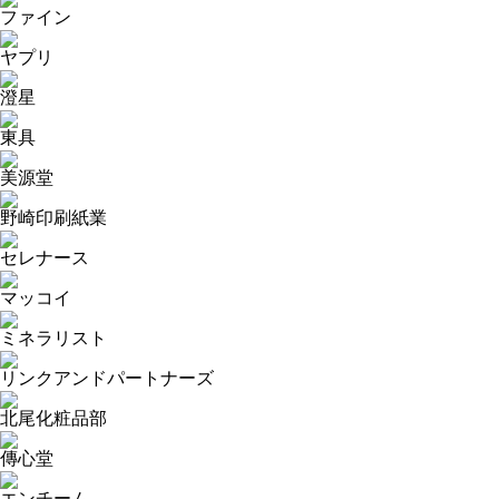
ファイン
ヤプリ
澄星
東具
美源堂
野崎印刷紙業
セレナース
マッコイ
ミネラリスト
リンクアンドパートナーズ
北尾化粧品部
傳心堂
エンチーム