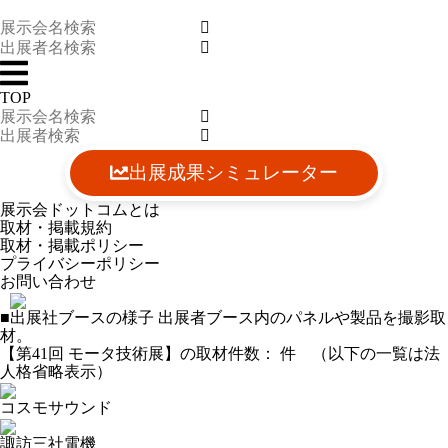
TOP
出展成果シミュレーター
展示会ドットコムとは
取材・掲載規約
取材・掲載ポリシー
プライバシーポリシー
お問い合わせ
■出展社ブースの様子
出展者ブース内のパネルや製品を撮影取
材。
【第41回 モータ技術展】の取材件数：
件 （以下の一覧は法
人格省略表示）
コスモサウンド
諏訪三社電機