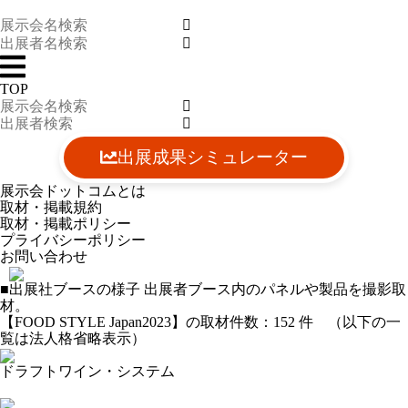
TOP
出展成果シミュレーター
展示会ドットコムとは
取材・掲載規約
取材・掲載ポリシー
プライバシーポリシー
お問い合わせ
■出展社ブースの様子
出展者ブース内のパネルや製品を撮影取
材。
【FOOD STYLE Japan2023】の取材件数：
152
件 （以下の一
覧は法人格省略表示）
ドラフトワイン・システム
2023-09-17 11:53:06=>20230904094