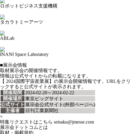
ロボットビジネス支援機構
2024-02-25 18:16:27=>202402040015
タカラトミーアーツ
2024-02-25 18:15:02=>202402040012
ABLab
2024-02-25 18:14:01=>202402040013
INANI Space Laboratory
2024-02-25 18:12:55=>202402040014
■展示会情報
取材展示会の開催情報です。
情報は公式サイトからの転載になります。
【 2024国際宇宙産業展】の展示会開催情報です。URLをクリ
ックすると公式サイトが表示されます。
開催期間
2024-02-20～2024-02-22
開催場所
東京ビッグサイト
公式サイト
展示会公式サイト(外部ページへ)
主催者
日刊工業新聞社
×
特集リクエストはこちら
seisaku@jmesse.com
展示会ドットコムとは
取材・掲載規約