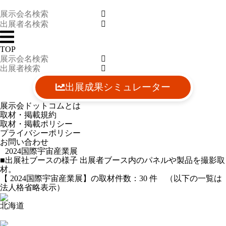
TOP
出展成果シミュレーター
展示会ドットコムとは
取材・掲載規約
取材・掲載ポリシー
プライバシーポリシー
お問い合わせ
2024国際宇宙産業展
■出展社ブースの様子
出展者ブース内のパネルや製品を撮影取
材。
【 2024国際宇宙産業展】の取材件数：
30
件 （以下の一覧は
法人格省略表示）
北海道
2024-02-25 19:04:10=>202402040044