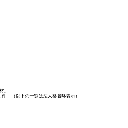
材。
1
件 （以下の一覧は法人格省略表示）