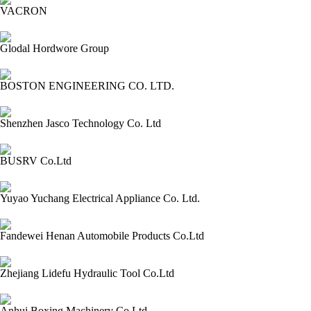
VACRON
2024-03-09 14:31:12=>202403010298
Glodal Hordwore Group
2024-03-09 14:30:09=>202403010416
BOSTON ENGINEERING CO. LTD.
2024-03-09 14:26:42=>202403010290
Shenzhen Jasco Technology Co. Ltd
2024-03-09 14:25:13=>202403010284
BUSRV Co.Ltd
2024-03-09 14:23:52=>202403010283
Yuyao Yuchang Electrical Appliance Co. Ltd.
2024-03-09 14:22:36=>202403010272
Fandewei Henan Automobile Products Co.Ltd
2024-03-09 14:21:27=>202403010269
Zhejiang Lidefu Hydraulic Tool Co.Ltd
2024-03-09 14:19:46=>202403010270
Anhui Boxing Machinery Co.Ltd