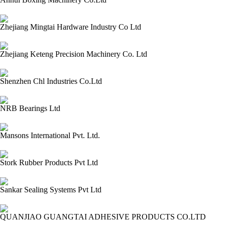
2024-03-09 14:18:45=>202403010271
Zhejiang Mingtai Hardware Industry Co Ltd
2024-03-09 14:17:41=>202403010275
Zhejiang Keteng Precision Machinery Co. Ltd
2024-03-09 14:16:34=>202403010274
Shenzhen Chl Industries Co.Ltd
2024-03-09 14:15:34=>202403010273
NRB Bearings Ltd
2024-03-09 14:14:25=>202403010235
Mansons International Pvt. Ltd.
2024-03-09 14:13:26=>202403010231
Stork Rubber Products Pvt Ltd
2024-03-09 14:12:25=>202403010232
Sankar Sealing Systems Pvt Ltd
2024-03-09 14:10:59=>202403010234
QUANJIAO GUANGTAI ADHESIVE PRODUCTS CO.LTD