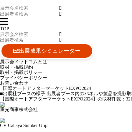
TOP
出展成果シミュレーター
展示会ドットコムとは
取材・掲載規約
取材・掲載ポリシー
プライバシーポリシー
お問い合わせ
国際オートアフターマーケットEXPO2024
■出展社ブースの様子
出展者ブース内のパネルや製品を撮影取
【国際オートアフターマーケットEXPO2024】の取材件数：
32
重光商事株式会社
2024-03-13 10:49:38=>202403010420
CV Cahaya Sumber Urip
2024-03-11 12:53:28=>202403010419