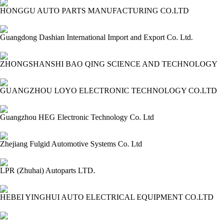
HONGGU AUTO PARTS MANUFACTURING CO.LTD
2024-03-09 13:58:06=>202403010195
Guangdong Dashian International Import and Export Co. Ltd.
2024-03-09 13:56:45=>202403010194
ZHONGSHANSHI BAO QING SCIENCE AND TECHNOLOGY
2024-03-09 13:51:52=>202403010213
GUANGZHOU LOYO ELECTRONIC TECHNOLOGY CO.LTD
2024-03-09 13:49:56=>202403010304
Guangzhou HEG Electronic Technology Co. Ltd
2024-03-09 13:48:55=>202403010325
Zhejiang Fulgid Automotive Systems Co. Ltd
2024-03-09 13:47:39=>202403010324
LPR (Zhuhai) Autoparts LTD.
2024-03-09 13:46:25=>202403010328
HEBEI YINGHUI AUTO ELECTRICAL EQUIPMENT CO.LTD
2024-03-09 13:45:24=>202403010327