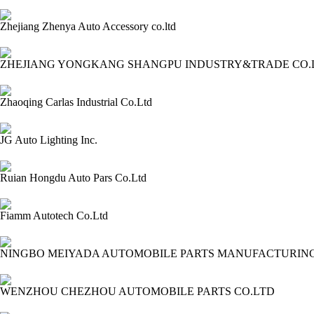
2024-03-09 14:08:42=>202403010209
Zhejiang Zhenya Auto Accessory co.ltd
2024-03-09 14:07:27=>202403010205
ZHEJIANG YONGKANG SHANGPU INDUSTRY&TRADE CO.
2024-03-09 14:06:25=>202403010202
Zhaoqing Carlas Industrial Co.Ltd
2024-03-09 14:05:09=>202403010201
JG Auto Lighting Inc.
2024-03-09 14:04:00=>202403010200
Ruian Hongdu Auto Pars Co.Ltd
2024-03-09 14:02:56=>202403010199
Fiamm Autotech Co.Ltd
2024-03-09 14:02:00=>202403010198
NINGBO MEIYADA AUTOMOBILE PARTS MANUFACTURING
2024-03-09 14:00:42=>202403010197
WENZHOU CHEZHOU AUTOMOBILE PARTS CO.LTD
2024-03-09 13:59:33=>202403010196