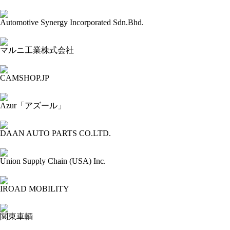
2024-03-09 13:34:37=>202403010356
Automotive Synergy Incorporated Sdn.Bhd.
2024-03-09 13:32:57=>202403010355
マルニ工業株式会社
2024-03-09 13:31:46=>202403010354
CAMSHOP.JP
2024-03-09 13:30:47=>202403010358
Azur「アズール」
2024-03-09 13:29:48=>202403010357
DAAN AUTO PARTS CO.LTD.
2024-03-09 13:28:45=>202403010366
Union Supply Chain (USA) Inc.
2024-03-09 13:27:46=>202403010367
IROAD MOBILITY
2024-03-09 13:26:36=>202403010369
関東車輌
2024-03-09 13:25:15=>202403010370