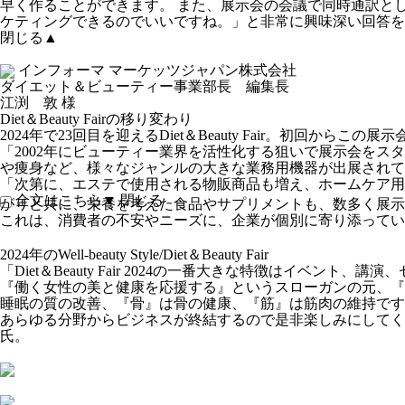
早く作ることができます。 また、展示会の会議で同時通訳とし
ケティングできるのでいいですね。」と非常に興味深い回答を
閉じる▲
インフォーマ マーケッツジャパン株式会社
ダイエット＆ビューティー事業部長 編集長
江渕 敦
様
Diet＆Beauty Fairの移り変わり
2024年で23回目を迎えるDiet＆Beauty Fair。初回
「2002年にビューティー業界を活性化する狙いで展示会を
や痩身など、様々なジャンルの大きな業務用機器が出展されて
「次第に、エステで使用される物販商品も増え、ホームケア用
全文はこちら▼
閉じる
がりと共に、栄養を考えた食品やサプリメントも、数多く展示
これは、消費者の不安やニーズに、企業が個別に寄り添ってい
2024年のWell-beauty Style/Diet＆Beauty Fair
「Diet＆Beauty Fair 2024の一番大きな特徴はイ
『働く女性の美と健康を応援する』というスローガンの元、『
睡眠の質の改善、『骨』は骨の健康、『筋』は筋肉の維持です。 5活に
あらゆる分野からビジネスが終結するので是非楽しみにしてください
氏。