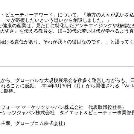
「ジャパンメイド・ビューティーアワード」について。「地方の人々が
ォーマが応援したいという思いから創設しました。」
と健康の産業は、見た目に特化したアンチエイジングや極端な
大切さ』を伝える教育を、10～20代の若い世代が学べるよう
続ける責任があり、それが我々の役目なのです。」と語ってく
人から、グローバルな大規模展示会を数多く運営しながらも、
とに感動。 2024年9月30日（月）から開催される「Well-Beaut
024」に期待。
フォーマ マーケッツジャパン株式会社 代表取締役社長）
ーケッツジャパン株式会社 ダイエット＆ビューティー事業部
ム主宰、グローブコム株式会社）