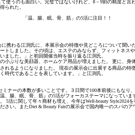
て使うのも面白い。完璧ではないけれど、8－9割の精度と言わ
得られた。
「温、腸、眠、骨、筋」の5活に注目！！
からこの展示会に携わる江渕氏に、本展示会の特徴や見どころについて聞い
スタートしました。その頃は、エステのみならず、フィットネス
いました。」と初回開催当時を振り返る江渕氏。
の小ぶりな美顔器、ホームケア用品が増えました。 更に、身
されるようになりました。 現在の展示会に出展する商品の特
く時代であることを表しています。」と江渕氏。
ベント、講演、セミナーの本数が多いことです。３日間で100本前後に
温、腸、眠、骨、筋』の5活がフォーカステーマになっていま
関して年々商材も増え、今年はWell-beauty Style202
。またDiet & Beauty Fairの展示会で国内唯一の