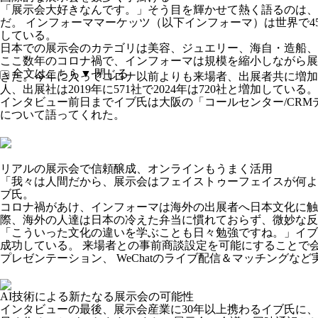
「展示会大好きなんです。」そう目を輝かせて熱く語るのは、世
だ。 インフォーママーケッツ（以下インフォーマ）は世界で4
している。
日本での展示会のカテゴリは美容、ジュエリー、海自・造船、
ここ数年のコロナ禍で、インフォーマは規模を縮小しながら展
全文はこちら▼
閉じる
きた。今年に入ってコロナ以前よりも来場者、出展者共に増加している。
人、出展社は2019年に571社で2024年は720社と増加している。
インタビュー前日までイブ氏は大阪の「コールセンター/CR
について語ってくれた。
リアルの展示会で信頼醸成、オンラインもうまく活用
「我々は人間だから、展示会はフェイストゥーフェイスが何よ
ブ氏。
コロナ禍があけ、インフォーマは海外の出展者へ日本文化に触
際、海外の人達は日本の冷えた弁当に慣れておらず、微妙な反
「こういった文化の違いを学ぶことも日々勉強ですね。」イブ
成功している。 来場者との事前商談設定を可能にすることで
プレゼンテーション、 WeChatのライブ配信＆マッチング
AI技術による新たなる展示会の可能性
インタビューの最後、展示会産業に30年以上携わるイブ氏に、