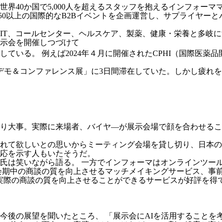
界40か国で5,000人を超えるスタッフを抱えるインフォー
50以上の国際的なB2Bイベントを企画運営し、サプライヤー
IT、コールセンター、ヘルスケア、製薬、健康・栄養と多岐に
示会を開催しつづけて
 例えば2024年４月に開催されたCPHI（国際医薬品開展）では、
Mデモ＆コンファレンス展」に3日間滞在していた。しかし疲れ
り大事。実際に来場者、バイヤ―が展示会場で顔を合わせるこ
れて欲しいとの思いからミーティング会場を貸し切り、日本の
応を示す人もいたそうだ。
氏は笑いながら語る。 一方でインフォーマはオンラインツー
会期中の商談の質を向上させるマッチメイキングサービス、事
など実際の商談の質を向上させることができるサービスが好評を得
今後の展望を聞いたところ、 「展示会にAIを活用することを