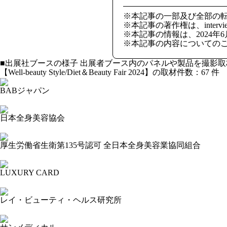
※本記事の一部及び全部の
※本記事の著作権は、intervie
※本記事の情報は、2024年
※本記事の内容についての
■出展社ブースの様子
出展者ブース内のパネルや製品を撮影取
【Well-beauty Style/Diet＆Beauty Fair 2024】の取材件数：
67
件 
BABジャパン
2024-09-30 16:52:24=>202409020003
日本全身美容協会
2024-09-30 16:43:32=>202409020158
厚生労働省生衛第135号認可 全日本全身美容業協同組合
2024-09-30 16:40:25=>202409020126
LUXURY CARD
2024-09-30 16:37:50=>202409020026
レイ・ビューティ・ヘルス研究所
2024-09-30 16:22:21=>202409020114