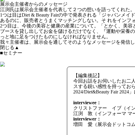
展示会主催者からのメッセージ
江渕氏は展示会主催者を代表して２つの想いを語ってくれた。
1つは目はDiet & Beauty Fairの中で発表される
あるのに、販売者とうまくマッチングしない。そ れをインフ
2つ目は、今後の美容と健康の産業について。「とかく、美容
ブースを貸し出してお金を儲けるだけでなく、『運動や栄養の
っと地に足をつけたものにしなければなりません。
我々主催者は、展示会を通してそのようなメッセージを発信し
閉じる▲
■セミナー
【編集後記】
今回お話をお伺いしたお二
スする鋭い感性を持っておられるこ
2024/Diet&Beauty Fair 2
interviewee：
クリストファー イブ（イン
江渕 敦（インフォーマ マ
interviewer：
増田 愛（展示会ドットコ