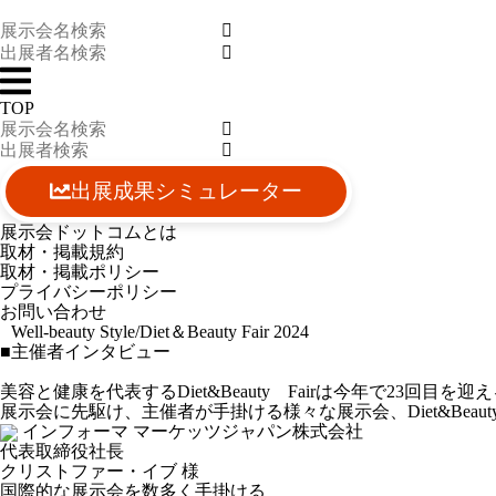
TOP
出展成果シミュレーター
展示会ドットコムとは
取材・掲載規約
取材・掲載ポリシー
プライバシーポリシー
お問い合わせ
Well-beauty Style/Diet＆Beauty Fair 2024
■主催者インタビュー
美容と健康を代表するDiet&Beauty Fairは今年で23回目を迎
展示会に先駆け、主催者が手掛ける様々な展示会、Diet&Bea
インフォーマ マーケッツジャパン株式会社
代表取締役社長
クリストファー・イブ
様
国際的な展示会を数多く手掛ける