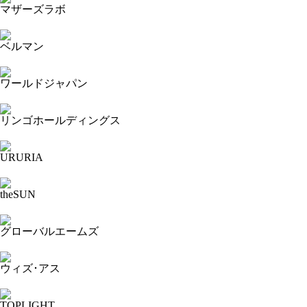
マザーズラボ
2025-04-28 17:44:15=>202504050329
ベルマン
2025-04-28 17:39:33=>202504050331
ワールドジャパン
2025-04-28 17:32:05=>202504050390
リンゴホールディングス
2025-04-28 17:23:04=>202504050344
URURIA
2025-04-28 17:19:56=>202504050346
theSUN
2025-04-28 17:16:30=>202504050357
グローバルエームズ
2025-04-28 17:10:10=>202504050374
ウィズ･アス
2025-04-28 17:01:35=>202504050128
TOPLIGHT