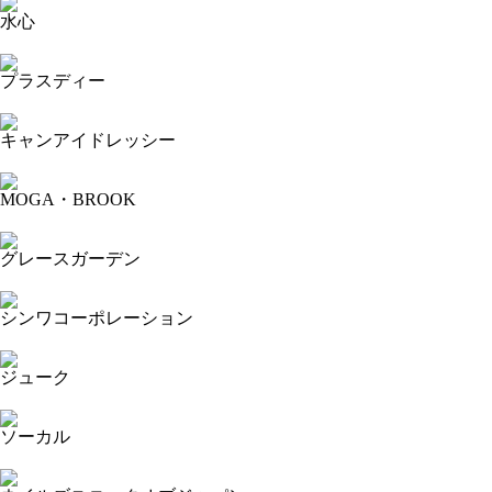
水心
2025-04-28 12:52:28=>202504050362
プラスディー
2025-04-28 12:49:43=>202504050352
キャンアイドレッシー
2025-04-28 12:44:45=>202504050354
MOGA・BROOK
2025-04-28 12:39:04=>202504050371
グレースガーデン
2025-04-28 12:35:21=>202504050384
シンワコーポレーション
2025-04-28 12:30:21=>202504050392
ジューク
2025-04-28 12:26:18=>202504050402
ソーカル
2025-04-28 12:21:03=>202504050412