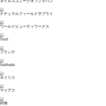
ネイルズユニークオブジャパン
2025-04-28 12:16:10=>202504050405
ナチュラルフィールドサプライ
2025-04-28 11:35:54=>202504050393
ワールドビューティワークス
2025-04-28 11:28:11=>202504050403
YouS
2025-04-28 11:23:50=>202504050415
ブランテ
2025-04-28 11:19:13=>202504050407
NailSmile
2025-04-28 11:14:49=>202504050408
ネイリス
2025-04-28 11:07:42=>202504050421
マイアス
2025-04-28 11:04:44=>202504050420
内海