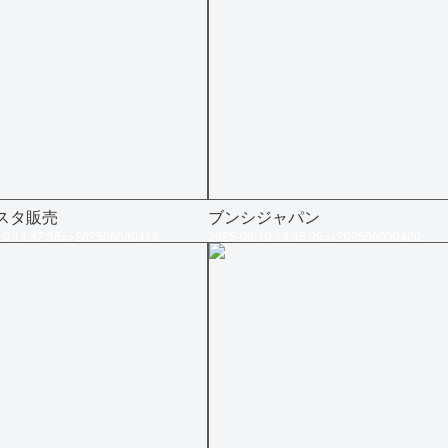
スタ販売
ブンシジャパン
10 14:47:38=>202506030418
2025-06-10 14:45:09=>202506030420