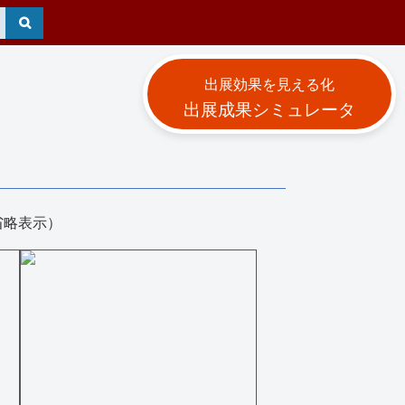
出展効果を見える化
出展成果シミュレータ
省略表示）