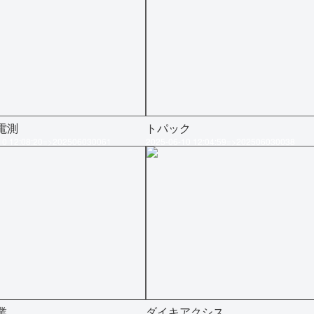
電測
トパック
10 12:08:20=>202506030061
2025-06-10 12:04:59=>202506030038
業
ダイキアクシス