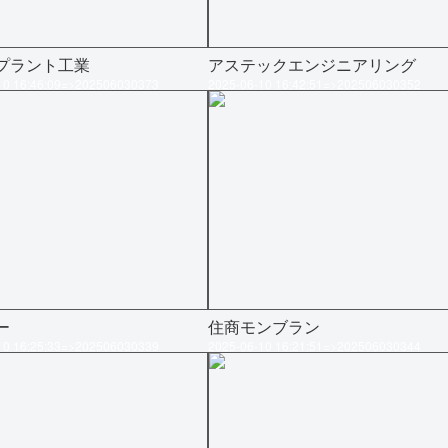
プラント工業
アステックエンジニアリング
10 16:46:09=>202506030373
2025-06-10 16:42:51=>202506030352
ー
住商モンブラン
10 16:25:33=>202506030339
2025-06-10 16:21:51=>202506030344