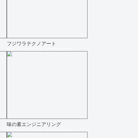
フジワラテクノアート
2025-06-10 15:52:12=>202506030278
味の素エンジニアリング
2025-06-10 14:54:46=>202506030412