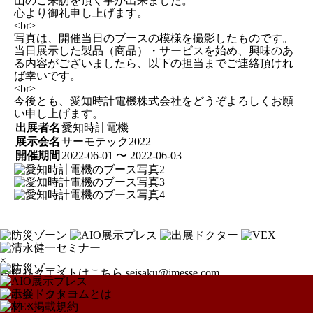
山のご来訪を頂く事が出来ました。
心より御礼申し上げます。
<br>
写真は、開催当日のブースの模様を撮影したものです。
当日展示した製品（商品）・サービスを始め、興味のあ
る内容がございましたら、以下の担当までご連絡頂けれ
ば幸いです。
<br>
今後とも、愛知時計電機株式会社をどうぞよろしくお願
い申し上げます。
出展者名
愛知時計電機
展示会名
サーモテック2022
開催期間
2022-06-01 〜 2022-06-03
×
特集リクエストはこちら
seisaku@jmesse.com
展示会ドットコムとは
取材・掲載規約