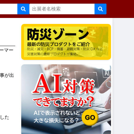
パーマー
事が出
した