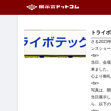
トライボ
さる202
ンスショー
<br>
当日、会場
来ました。
心より御礼
<br>
写真は、開
当日展示し
ら、以下の
<br>