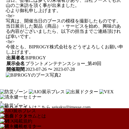
当日、会場には多くの来場者があり、当社ブースでも沢
山のご来訪を頂く事が出来ました。
心より御礼申し上げます。
<br>
写真は、開催当日のブースの模様を撮影したものです。
当日展示した製品（商品）・サービスを始め、興味のあ
る内容がございましたら、以下の担当までご連絡頂けれ
ば幸いです。
<br>
今後とも、BIPROGY株式会社をどうぞよろしくお願い申
し上げます。
出展者名
BIPROGY
展示会名
プラントメンテナンスショー_第49回
開催期間
2023-07-26 〜 2023-07-28
×
特集リクエストはこちら
seisaku@jmesse.com
展示会ドットコムとは
取材・掲載規約
取材・掲載ポリシー