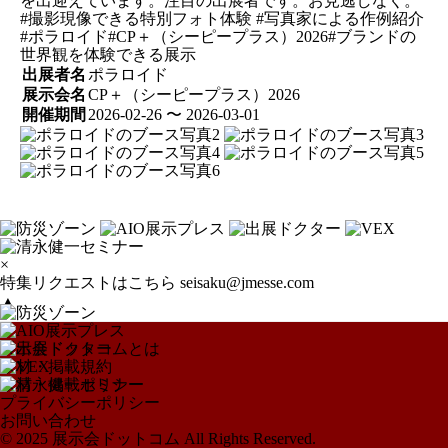
を出迎えています。注目の出展者です。お見逃しなく。
#撮影現像できる特別フォト体験 #写真家による作例紹介
#ポラロイド#CP＋（シーピープラス）2026#ブランドの
世界観を体験できる展示
出展者名
ポラロイド
展示会名
CP＋（シーピープラス）2026
開催期間
2026-02-26 〜 2026-03-01
×
特集リクエストはこちら
seisaku@jmesse.com
▲
展示会ドットコムとは
取材・掲載規約
取材・掲載ポリシー
プライバシーポリシー
お問い合わせ
© 2025 展示会ドットコム All Rights Reserved.