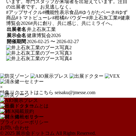
います。専門スタッフが来場者を出迎えています。注目
の出展者です。お見逃しなく。
#アップサイクル#機能性表示食品#ゆうがたベーネ#ゆず
商品#トマトピューレ#柑橘#パウダー#井上石灰工業#健康
博覧会2026#共に創り、共に感じ、共にミライへ。
出展者名
井上石灰工業
展示会名
健康博覧会2026
開催期間
2026-02-25 〜 2026-02-27
×
特集リクエストはこちら
seisaku@jmesse.com
展示会ドットコムとは
取材・掲載規約
取材・掲載ポリシー
プライバシーポリシー
お問い合わせ
© 2025 展示会ドットコム All Rights Reserved.