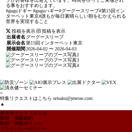
フがお客様を出迎えています。時間を作ってご来場され
る事をおすすめします。
#guguドギー #guguハギー#グーグースリープ#第15回イン
ターペット東京#誰もが毎日素晴らしい朝をむかえられる
世界を実現すること
投稿を表示
投稿を表示
出展者名
グーグースリープ
展示会名
第15回インターペット東京
開催期間
2026-04-02 〜 2026-04-03
×
特集リクエストはこちら
seisaku@jmesse.com
▲
展示会ドットコムとは
取材・掲載規約
取材・掲載ポリシー
プライバシーポリシー