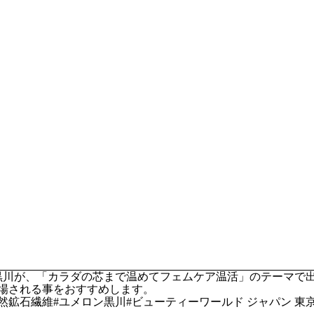
ン黒川が、「カラダの芯まで温めてフェムケア温活」のテーマで
場される事をおすすめします。
天然鉱石繊維#ユメロン黒川#ビューティーワールド ジャパン 