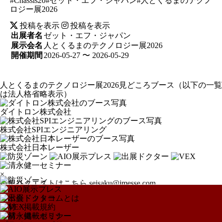
#Chassis20#ゼット・エフ・ジャパン#人とくるまのテクノ
ロジー展2026
投稿を表示
投稿を表示
出展者名
ゼット・エフ・ジャパン
展示会名
人とくるまのテクノロジー展2026
開催期間
2026-05-27 〜 2026-05-29
人とくるまのテクノロジー展2026見どころブース
（以下の一覧
は法人格省略表示）
ダイトロン株式会社
株式会社SPIエンジニアリング
株式会社日本レーザー
×
特集リクエストはこちら
seisaku@jmesse.com
展示会ドットコムとは
取材・掲載規約
取材・掲載ポリシー