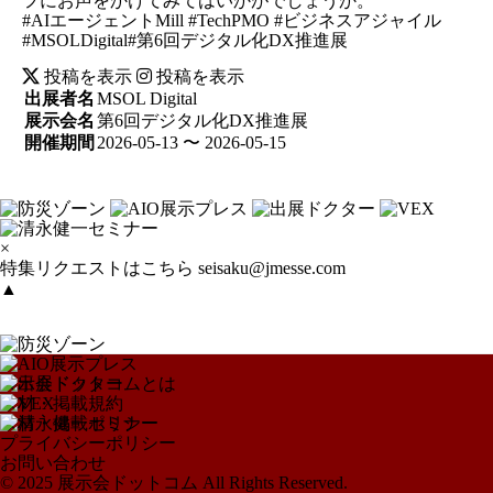
フにお声をかけてみてはいかがでしょうか。
#AIエージェントMill #TechPMO #ビジネスアジャイル
#MSOLDigital#第6回デジタル化DX推進展
投稿を表示
投稿を表示
出展者名
MSOL Digital
展示会名
第6回デジタル化DX推進展
開催期間
2026-05-13 〜 2026-05-15
×
特集リクエストはこちら
seisaku@jmesse.com
▲
展示会ドットコムとは
取材・掲載規約
取材・掲載ポリシー
プライバシーポリシー
お問い合わせ
© 2025 展示会ドットコム All Rights Reserved.