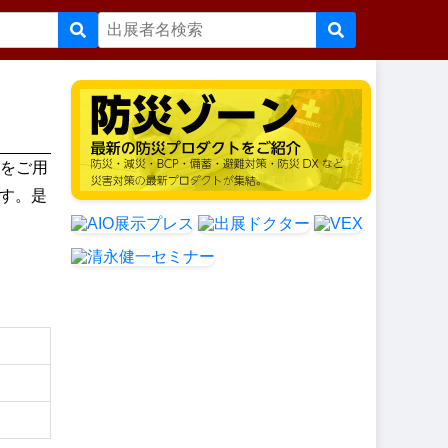
末をご用
す。是