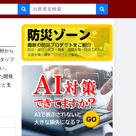
「何から
タッフ
い。
た開発
ごと支