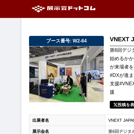
VNEXT 
ブース番号: W2-64
第6回デジ
始めるかか
が来場者を
#DXが進
支援#VN
援
投稿を
出展者名
VNEXT JAPA
展示会名
第6回デジタ