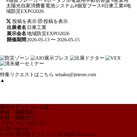
#感震ブレーカー #ポータブル電源用手動切替盤 #産業用
太陽光自家消費蓄電池システム#個室ブース#日東工業#地
域防災EXPO2026
投稿を表示
投稿を表示
出展者名
日東工業
展示会名
地域防災EXPO2026
開催期間
2026-05-13 〜 2026-05-15
×
特集リクエストはこちら
seisaku@jmesse.com
▲
展示会ドットコムとは
取材・掲載規約
取材・掲載ポリシー
プライバシーポリシー
お問い合わせ
© 2025 展示会ドットコム All Rights Reserved.