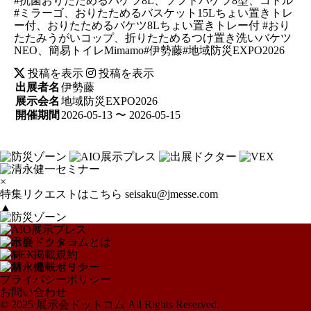
#抗菌おりたためるバケツ8L、ソフトバケツ8型、コトル
#ミラーゴ、おりたためるバスケット15Lちょい置きトレ
ー付、おりたためるバケツ8Lちょい置きトレー付 #おり
たたみうがいコップ、折りたためるつけ置き洗いバケツ
NEO、簡易トイレMimamo#伊勢藤#地域防災EXPO2026
投稿を表示
投稿を表示
出展者名
伊勢藤
展示会名
地域防災EXPO2026
開催期間
2026-05-13 〜 2026-05-15
×
特集リクエストはこちら
seisaku@jmesse.com
▲
展示会ドットコムとは
取材・掲載規約
取材・掲載ポリシー
プライバシーポリシー
お問い合わせ
© 2025 展示会ドットコム All Rights Reserved.