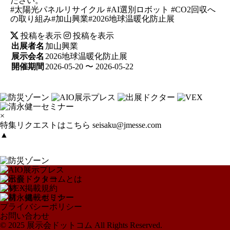
ださい。
#太陽光パネルリサイクル #AI選別ロボット #CO2回収へ
の取り組み#加山興業#2026地球温暖化防止展
投稿を表示
投稿を表示
出展者名
加山興業
展示会名
2026地球温暖化防止展
開催期間
2026-05-20 〜 2026-05-22
×
特集リクエストはこちら
seisaku@jmesse.com
▲
展示会ドットコムとは
取材・掲載規約
取材・掲載ポリシー
プライバシーポリシー
お問い合わせ
© 2025 展示会ドットコム All Rights Reserved.