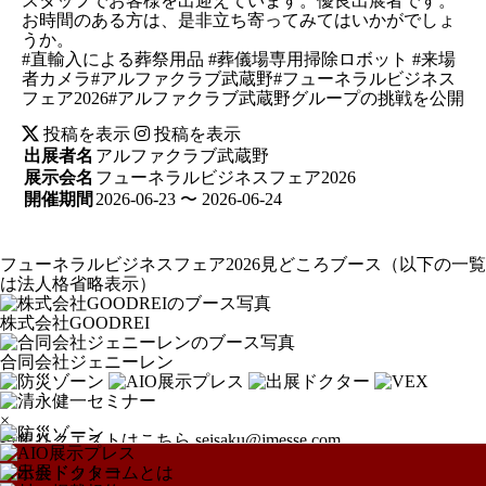
スタッフでお客様を出迎えています。優良出展者です。
お時間のある方は、是非立ち寄ってみてはいかがでしょ
うか。
#直輸入による葬祭用品 #葬儀場専用掃除ロボット #来場
者カメラ#アルファクラブ武蔵野#フューネラルビジネス
フェア2026#アルファクラブ武蔵野グループの挑戦を公開
投稿を表示
投稿を表示
出展者名
アルファクラブ武蔵野
展示会名
フューネラルビジネスフェア2026
開催期間
2026-06-23 〜 2026-06-24
フューネラルビジネスフェア2026見どころブース
（以下の一覧
は法人格省略表示）
株式会社GOODREI
合同会社ジェニーレン
×
特集リクエストはこちら
seisaku@jmesse.com
展示会ドットコムとは