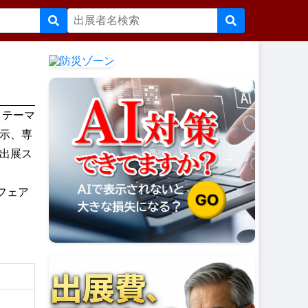
、テーマ
示、専
出展ス
フェア