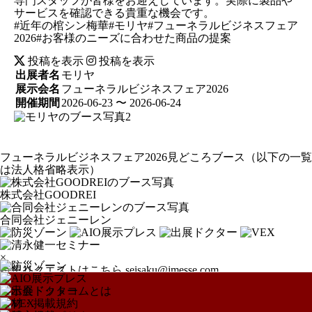
専門スタッフが皆様をお迎えしています。実際に製品や
サービスを確認できる貴重な機会です。
#近年の棺シン梅華#モリヤ#フューネラルビジネスフェア
2026#お客様のニーズに合わせた商品の提案
投稿を表示
投稿を表示
出展者名
モリヤ
展示会名
フューネラルビジネスフェア2026
開催期間
2026-06-23 〜 2026-06-24
フューネラルビジネスフェア2026見どころブース
（以下の一覧
は法人格省略表示）
株式会社GOODREI
合同会社ジェニーレン
×
特集リクエストはこちら
seisaku@jmesse.com
展示会ドットコムとは
取材・掲載規約