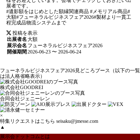
様をお迎えしています。会場でチェックしておきたい出
展者です。
#遺影額をはじめとした額縁関連商品 #メモリアル商品#
大額#フューネラルビジネスフェア2026#製材より一貫工
程完成品物流システムまで
投稿を表示
出展者名
大額
展示会名
フューネラルビジネスフェア2026
開催期間
2026-06-23 〜 2026-06-24
フューネラルビジネスフェア2026見どころブース
（以下の一覧
は法人格省略表示）
株式会社GOODREI
合同会社ジェニーレン
×
特集リクエストはこちら
seisaku@jmesse.com
▲
展示会ドットコムとは