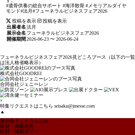
す。
#遺骨供養の総合サポート #海洋散骨 #メモリアルダイヤ
モンド#法月#フューネラルビジネスフェア2026
投稿を表示
投稿を表示
出展者名
法月
展示会名
フューネラルビジネスフェア2026
開催期間
2026-06-23 〜 2026-06-24
フューネラルビジネスフェア2026見どころブース
（以下の一覧
は法人格省略表示）
株式会社GOODREI
合同会社ジェニーレン
×
特集リクエストはこちら
seisaku@jmesse.com
▲
展示会ドットコムとは
取材・掲載規約
取材・掲載ポリシー