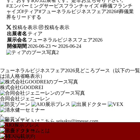
す。おすすめの出展者です。是非お立ち寄り下さい。
#エンバーミングサービスフランチャイズ #葬儀フランチ
ャイズ#ティア#フューネラルビジネスフェア2026#葬儀業
界をリードする
投稿を表示
投稿を表示
出展者名
ティア
展示会名
フューネラルビジネスフェア2026
開催期間
2026-06-23 〜 2026-06-24
フューネラルビジネスフェア2026見どころブース
（以下の一覧
は法人格省略表示）
株式会社GOODREI
合同会社ジェニーレン
×
特集リクエストはこちら
seisaku@jmesse.com
展示会ドットコムとは
取材・掲載規約