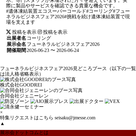
示、専門スタッフが来場された方々を迎えています。実
際に製品やサービスを確認できる貴重な機会です。
#遺体凍結装置エコスーパーコールド#コーリング#フュー
ネラルビジネスフェア2026#挑戦を続け遺体凍結装置で現
場を支えます
投稿を表示
投稿を表示
出展者名
コーリング
展示会名
フューネラルビジネスフェア2026
開催期間
2026-06-23 〜 2026-06-24
フューネラルビジネスフェア2026見どころブース
（以下の一覧
は法人格省略表示）
株式会社GOODREI
合同会社ジェニーレン
×
特集リクエストはこちら
seisaku@jmesse.com
▲
展示会ドットコムとは