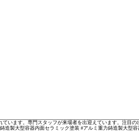
出展されています。専門スタッフが来場者を出迎えています。注目
力鋳造製大型容器内面セラミック塗装 #アルミ重力鋳造製大型