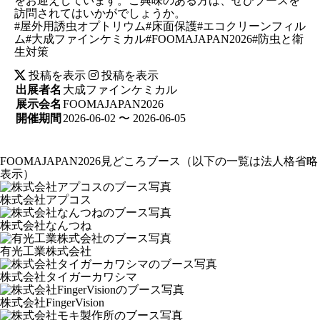
をお迎えしています。ご興味のある方は、ぜひブースを
訪問されてはいかがでしょうか。
#屋外用誘虫オプトリウム#床面保護#エコクリーンフィル
ム#大成ファインケミカル#FOOMAJAPAN2026#防虫と衛
生対策
投稿を表示
投稿を表示
出展者名
大成ファインケミカル
展示会名
FOOMAJAPAN2026
開催期間
2026-06-02 〜 2026-06-05
FOOMAJAPAN2026見どころブース
（以下の一覧は法人格省略
表示）
株式会社アプコス
株式会社なんつね
有光工業株式会社
株式会社タイガーカワシマ
株式会社FingerVision