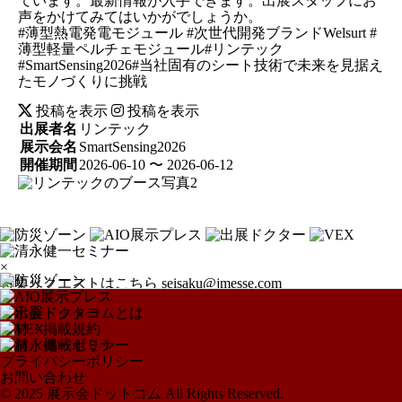
ています。最新情報が入手できます。出展スタッフにお
声をかけてみてはいかがでしょうか。
#薄型熱電発電モジュール #次世代開発ブランドWelsurt #
薄型軽量ペルチェモジュール#リンテック
#SmartSensing2026#当社固有のシート技術で未来を見据え
たモノづくりに挑戦
投稿を表示
投稿を表示
出展者名
リンテック
展示会名
SmartSensing2026
開催期間
2026-06-10 〜 2026-06-12
×
特集リクエストはこちら
seisaku@jmesse.com
展示会ドットコムとは
取材・掲載規約
取材・掲載ポリシー
プライバシーポリシー
お問い合わせ
© 2025 展示会ドットコム All Rights Reserved.