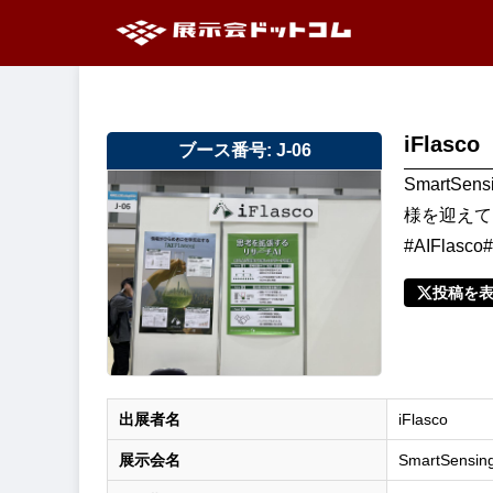
iFlasco
ブース番号: J-06
SmartS
様を迎えて
#AIFlasco
投稿を
出展者名
iFlasco
展示会名
SmartSensin