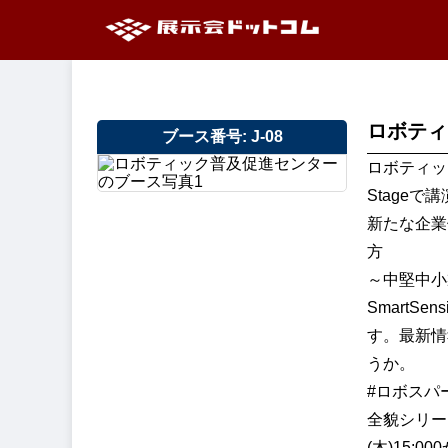
ロボティ
ブース番号: J-08
ロボティック
Stageで講
新たな企業
方
～中堅中小
SmartS
す。最新情
うか。
#ロボスパ
全貌シリーズ
(木)15:00