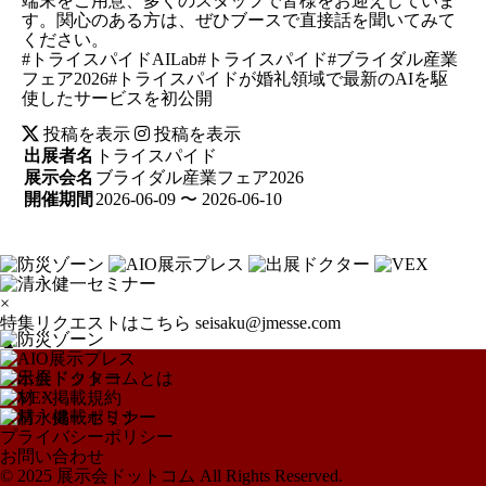
端末をご用意、多くのスタッフで皆様をお迎えしていま
す。関心のある方は、ぜひブースで直接話を聞いてみて
ください。
#トライスパイドAILab#トライスパイド#ブライダル産業
フェア2026#トライスパイドが婚礼領域で最新のAIを駆
使したサービスを初公開
投稿を表示
投稿を表示
出展者名
トライスパイド
展示会名
ブライダル産業フェア2026
開催期間
2026-06-09 〜 2026-06-10
×
特集リクエストはこちら
seisaku@jmesse.com
▲
展示会ドットコムとは
取材・掲載規約
取材・掲載ポリシー
プライバシーポリシー
お問い合わせ
© 2025 展示会ドットコム All Rights Reserved.