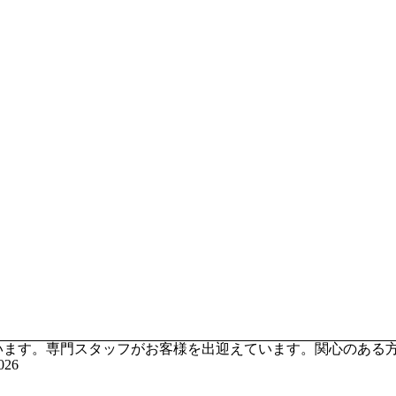
展されています。専門スタッフがお客様を出迎えています。関心のあ
26