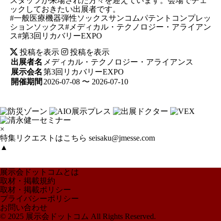
スタッフが来場された方々を迎えています。会場でチェ
ックしておきたい出展者です。
#一般医療機器弾性ソックスサンコムパテントコンプレッ
ションソックス#メディカル・テクノロジー・アライアン
ス#第3回リカバリーEXPO
投稿を表示
投稿を表示
出展者名
メディカル・テクノロジー・アライアンス
展示会名
第3回リカバリーEXPO
開催期間
2026-07-08 〜 2026-07-10
×
特集リクエストはこちら
seisaku@jmesse.com
▲
展示会ドットコムとは
取材・掲載規約
取材・掲載ポリシー
プライバシーポリシー
お問い合わせ
© 2025 展示会ドットコム All Rights Reserved.