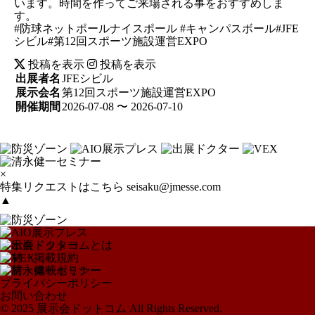
います。時間を作ってご来場される事をおすすめしま
す。
#防球ネットポールナイスポール #キャンパスボール#JFE
シビル#第12回スポーツ施設運営EXPO
投稿を表示
投稿を表示
出展者名
JFEシビル
展示会名
第12回スポーツ施設運営EXPO
開催期間
2026-07-08 〜 2026-07-10
×
特集リクエストはこちら
seisaku@jmesse.com
▲
展示会ドットコムとは
取材・掲載規約
取材・掲載ポリシー
プライバシーポリシー
お問い合わせ
© 2025 展示会ドットコム All Rights Reserved.