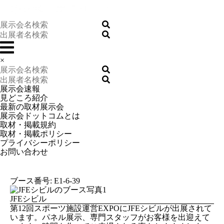
×
展示会速報
見どころ紹介
最新の取材展示会
展示会ドットコムとは
取材・掲載規約
取材・掲載ポリシー
プライバシーポリシー
お問い合わせ
ブース番号: E1-6-39
JFEシビル
第12回スポーツ施設運営EXPOにJFEシビルが出展されて
います。パネル展示、専門スタッフがお客様を出迎えて