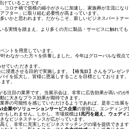
続けていることです。
、コロナ禍で規模の縮小がさらに加速し、家族葬が主流になり
アフター」に取り組む必要性が高まっています。
多いかと思われます。だからこそ、新しいビジネスパートナー
ている実情を踏まえ、より多くの方に製品・サービスに触れても
イベントを用意しています。
が叶わなかった方々を供養しました。今年はグローバルな視点
わせていただきます。
会に浸透させる目的で実施します。【椿鬼奴】さんをプレゼン
パイを拡大し、皆様に恩返しすることを目標としております。
します。
がる注目の業界です。当展示会は、非常に広告効果が高いのが
動に大きなプラス効果が期待できます。
業界の可能性を感じていただけるようであれば、是非ご出展を
AI企業やソリューションサービス企業
の皆様に、エンディング
かもしれません。しかし、市場規模は
1兆円を超え、ウェディ
きなビジネスチャンスが広がっています。
高く、非常に充実したビジネスマッチングの場を提供できます