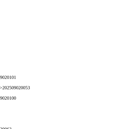
09020101
=>202509020053
09020100