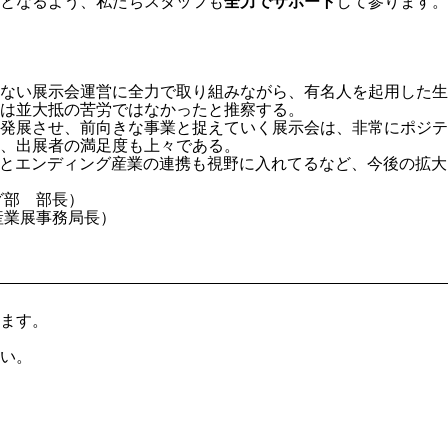
となるよう、私たちスタッフも
全力でサポート
して参ります。
ない展示会運営に全力で取り組みながら、有名人を起用した生
は並大抵の苦労ではなかったと推察する。
発展させ、前向きな事業と捉えていく展示会は、非常にポジテ
、出展者の満足度も上々である。
業とエンディング産業の連携も視野に入れてるなど、今後の拡
グ部 部長）
産業展事務局長）
属します。
い。