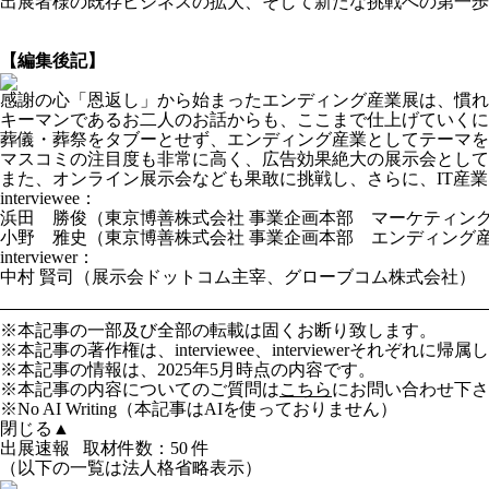
出展者様の既存ビジネスの拡大、そして新たな挑戦への第一歩
【編集後記】
感謝の心「恩返し」から始まったエンディング産業展は、慣れ
キーマンであるお二人のお話からも、ここまで仕上げていくに
葬儀・葬祭をタブーとせず、エンディング産業としてテーマを
マスコミの注目度も非常に高く、広告効果絶大の展示会として
また、オンライン展示会なども果敢に挑戦し、さらに、IT産
interviewee：
浜田 勝俊（東京博善株式会社 事業企画本部 マーケティン
小野 雅史（東京博善株式会社 事業企画本部 エンディング
interviewer：
中村 賢司（展示会ドットコム主宰、グローブコム株式会社）
※本記事の一部及び全部の転載は固くお断り致します。
※本記事の著作権は、interviewee、interviewerそれぞれに帰
※本記事の情報は、2025年5月時点の内容です。
※本記事の内容についてのご質問は
こちら
にお問い合わせ下さ
※No AI Writing（本記事はAIを使っておりません）
閉じる▲
出展速報
取材件数：
50 件
（以下の一覧は法人格省略表示）