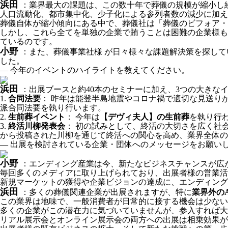
浜田
：業界最大の課題は、この数十年で葬儀の規模が縮小し
人口流動化、都市集中化、少子化による参列者数の減少に加え
葬儀自体が縮小傾向にある中で、葬儀社は「葬儀のビフォア・
しかし、これら全てを単独の企業で賄うことは困難の企業様も
ているのです。
小野
：また、葬儀事業社様 が日々様々な課題解決策を探し
した。
― 今年のイベントのハイライトを教えてください。
浜田
：出展ブースと約40本のセミナーに加え、3つの大きな
1.
合同法要
： 昨年は能登半島地震やコロナ禍で適切な見送り
派合同法要を執り行います。
2.
生前葬イベント
： 今年は
【デヴィ夫人】の生前葬
を執り行
3.
終活川柳発表会
： 初の試みとして、終活の大切さを広く社
から投稿された川柳を通じて終活への関心を高め、業界全体の
― 出展を検討されている企業・団体へのメッセージをお願い
小野
：エンディング産業は今、新たなビジネスチャンスが広
毎回多くのメディアに取り上げられており、出展者様の営業活
新規マーケットの獲得や企業ビジョンの達成に、エンディング
浜田
：多くの葬儀関連企業が出展されますが、特に
業界外の
この業界は地味で、一般消費者が日常的に接する機会は少ない
多くの企業がこの潜在力に気づいていませんが、参入すれば大
リアル展示会とオンライン展示会の両方への出展は相乗効果が