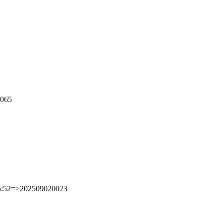
0065
05:52=>202509020023