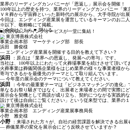
業界のリーディングカンパニーが「恩返し」展示会を開催！
100年以上の歴史を持つ、業界のリーディングカンパニー「
ＶＲ葬から宇宙葬といった新時代の展示から、大手寺院が出
今回は、エンディング産業展を運営しているキーマンのお二人
※以下、敬称略にて掲載。
全文はこちら▼
閉じる
■
次世代エンディングサービスが一堂に集結！
東京博善株式会社
事業企画本部 マーケティング部 部長
浜田 勝俊様
― エンディング産業展を開催する目的を教えて下さい？
浜田
：原点は「業界への恩返し、発展への寄与」です。
当社は、100年以上にわたって火葬場事業を続けさせて頂いて
火葬事業は葬儀関係企業様をはじめ業界の様々な事業者様から
寄与できるかを最優先のテーマとして取り組んでいます。
― 今年度の展示会のテーマについて教えてください。
浜田
：今年の最重要テーマは「ビジネスマッチングの進化」
単なるお祭り騒ぎではなく、出展者と来場者との間で実際にど
展示会を契機として商談が成り立ち、契約につながる実践的な
設けて後は自由にご覧ください」という従来型では、業界の１
東京博善株式会社
事業企画本部 エンディング産業展事務局長
小野 雅史様
小野
：来場された方々が、自社の経営課題を解決できる出展
― 葬儀業界の変化を展示会にどう反映させていますか？